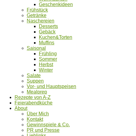
Geschenkideen
Frühstück
Getränke
Naschereien
Desserts
Gebäck
Kuchen&Torten
Muffins
Saisonal
Frühling
Sommer
Herbst
Winter
Salate
Suppen
Vor- und Hauptspeisen
Mealprep
Rezepte von A-Z
Feierabendküche
About
Über Mich
Kontakt
Gewinnspiele & Co.
PR und Presse
Lieblinks