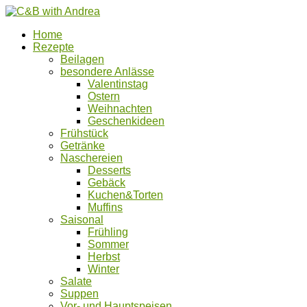
Home
Rezepte
Beilagen
besondere Anlässe
Valentinstag
Ostern
Weihnachten
Geschenkideen
Frühstück
Getränke
Naschereien
Desserts
Gebäck
Kuchen&Torten
Muffins
Saisonal
Frühling
Sommer
Herbst
Winter
Salate
Suppen
Vor- und Hauptspeisen