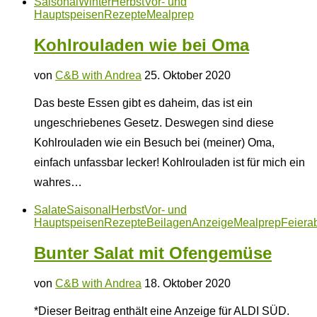
Saisonal
Winter
Herbst
Vor- und
Hauptspeisen
Rezepte
Mealprep
Kohlrouladen wie bei Oma
von
C&B with Andrea
25. Oktober 2020
Das beste Essen gibt es daheim, das ist ein
ungeschriebenes Gesetz. Deswegen sind diese
Kohlrouladen wie ein Besuch bei (meiner) Oma,
einfach unfassbar lecker! Kohlrouladen ist für mich ein
wahres…
Salate
Saisonal
Herbst
Vor- und
Hauptspeisen
Rezepte
Beilagen
Anzeige
Mealprep
Feiera
Bunter Salat mit Ofengemüse
von
C&B with Andrea
18. Oktober 2020
*Dieser Beitrag enthält eine Anzeige für ALDI SÜD.