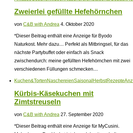
Zweierlei gefüllte Hefehörnchen
von
C&B with Andrea
4. Oktober 2020
*Dieser Beitrag enthält eine Anzeige für Byodo
Naturkost. Mehr dazu… Perfekt als Mitbringsel, für das
nächste Partybuffet oder einfach als Snack
zwischendurch: meine gefüllten Hefehörnchen mit zwei
verschiedenen Füllungen schmecken…
Kuchen&Torten
Naschereien
Saisonal
Herbst
Rezepte
Anz
Kürbis-Käsekuchen mit
Zimtstreuseln
von
C&B with Andrea
27. September 2020
*Dieser Beitrag enthält eine Anzeige für MyCusini.