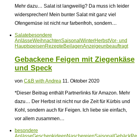
Mehr dazu… Salat ist langweilig? Da muss ich leider
widersprechen! Mein bunter Salat mit ganz viel
Ofengemüse ist nicht nur farbenfroh, sondern…
Salate
besondere
Anlässe
Weihnachten
Saisonal
Winter
Herbst
Vor- und
Hauptspeisen
Rezepte
Beilagen
Anzeige
unbeauftragt
Gebackene Feigen mit Ziegenkäse
und Speck
von
C&B with Andrea
11. Oktober 2020
*Dieser Beitrag enthält Partnerlinks für Amazon. Mehr
dazu… Der Herbst ist nicht nur die Zeit für Kürbis und
Kohl, sondern auch für Feigen. Ich liebe sie einfach,
vor allem zusammen…
besondere
Anlässe
Geschenkideen
Naschereien
Saisonal
Gebäck
Re