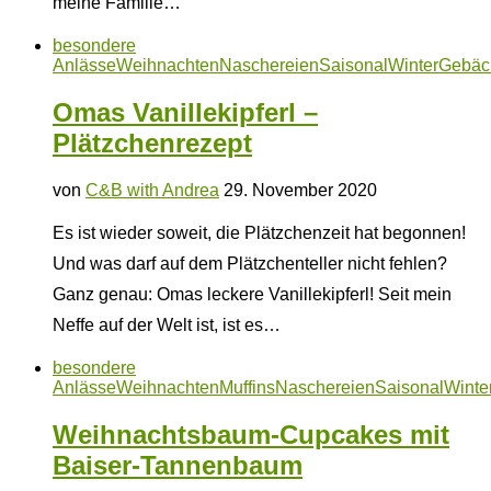
meine Familie…
besondere
Anlässe
Weihnachten
Naschereien
Saisonal
Winter
Gebäc
Omas Vanillekipferl –
Plätzchenrezept
von
C&B with Andrea
29. November 2020
Es ist wieder soweit, die Plätzchenzeit hat begonnen!
Und was darf auf dem Plätzchenteller nicht fehlen?
Ganz genau: Omas leckere Vanillekipferl! Seit mein
Neffe auf der Welt ist, ist es…
besondere
Anlässe
Weihnachten
Muffins
Naschereien
Saisonal
Winte
Weihnachtsbaum-Cupcakes mit
Baiser-Tannenbaum