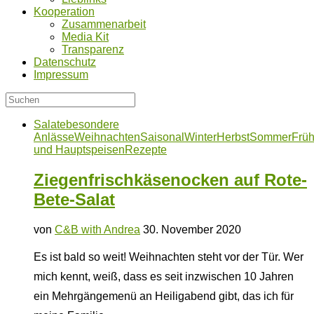
Kooperation
Zusammenarbeit
Media Kit
Transparenz
Datenschutz
Impressum
Salate
besondere
Anlässe
Weihnachten
Saisonal
Winter
Herbst
Sommer
Früh
und Hauptspeisen
Rezepte
Ziegenfrischkäsenocken auf Rote-
Bete-Salat
von
C&B with Andrea
30. November 2020
Es ist bald so weit! Weihnachten steht vor der Tür. Wer
mich kennt, weiß, dass es seit inzwischen 10 Jahren
ein Mehrgängemenü an Heiligabend gibt, das ich für