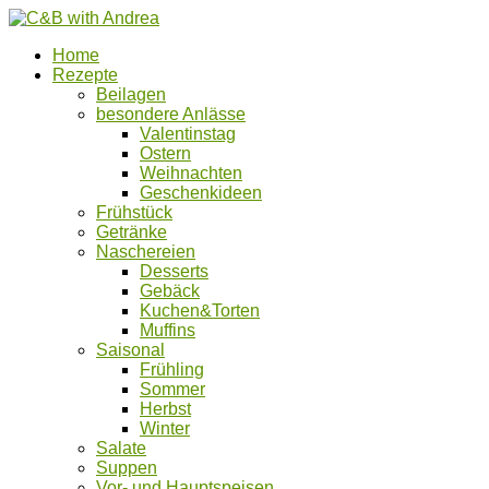
Home
Rezepte
Beilagen
besondere Anlässe
Valentinstag
Ostern
Weihnachten
Geschenkideen
Frühstück
Getränke
Naschereien
Desserts
Gebäck
Kuchen&Torten
Muffins
Saisonal
Frühling
Sommer
Herbst
Winter
Salate
Suppen
Vor- und Hauptspeisen