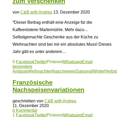
zum Verschenken
von
C&B with Andrea
13. Dezember 2020
*Dieser Beitrag enthält eine Anzeige für die
Kaffeerösterei Martermühle. Mehr dazu…
Selbstgemachte Geschenke aus der Küche zu
Weihnachten sind bei mir ein absolutes Muss! Dieses
Jahr gibt es unter anderem…
0
Facebook
Twitter
Pinterest
Whatsapp
Email
besondere
Anlässe
Weihnachten
Naschereien
Saisonal
Winter
Herbst
Französische
Nachspeisenvariationen
geschrieben von
C&B with Andrea
11. Dezember 2020
0 Kommentar
1
Facebook
Twitter
Pinterest
Whatsapp
Email