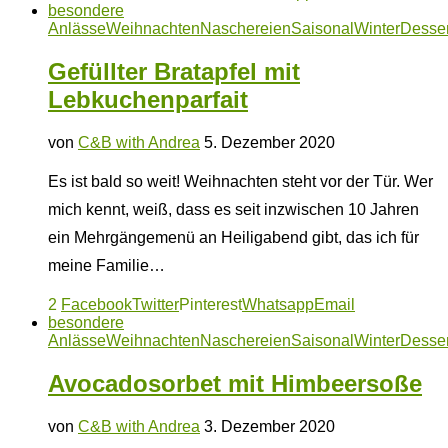
besondere
Anlässe
Weihnachten
Naschereien
Saisonal
Winter
Desser
Gefüllter Bratapfel mit
Lebkuchenparfait
von
C&B with Andrea
5. Dezember 2020
Es ist bald so weit! Weihnachten steht vor der Tür. Wer
mich kennt, weiß, dass es seit inzwischen 10 Jahren
ein Mehrgängemenü an Heiligabend gibt, das ich für
meine Familie…
2
Facebook
Twitter
Pinterest
Whatsapp
Email
besondere
Anlässe
Weihnachten
Naschereien
Saisonal
Winter
Desser
Avocadosorbet mit Himbeersoße
von
C&B with Andrea
3. Dezember 2020