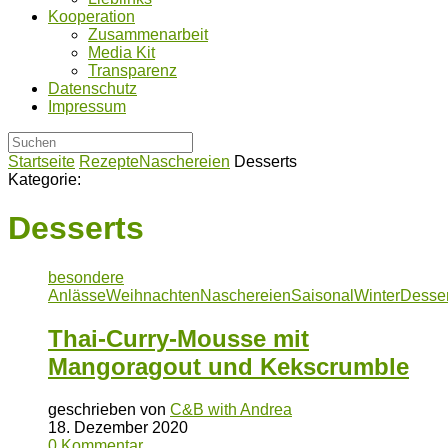
Kooperation
Zusammenarbeit
Media Kit
Transparenz
Datenschutz
Impressum
Startseite
Rezepte
Naschereien
Desserts
Kategorie:
Desserts
besondere
Anlässe
Weihnachten
Naschereien
Saisonal
Winter
Desser
Thai-Curry-Mousse mit
Mangoragout und Kekscrumble
geschrieben von
C&B with Andrea
18. Dezember 2020
0 Kommentar