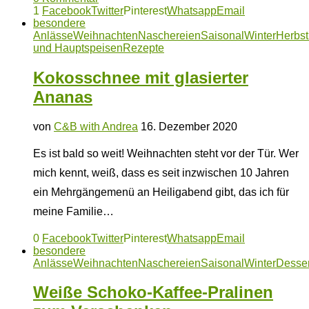
1
Facebook
Twitter
Pinterest
Whatsapp
Email
besondere
Anlässe
Weihnachten
Naschereien
Saisonal
Winter
Herbst
und Hauptspeisen
Rezepte
Kokosschnee mit glasierter
Ananas
von
C&B with Andrea
16. Dezember 2020
Es ist bald so weit! Weihnachten steht vor der Tür. Wer
mich kennt, weiß, dass es seit inzwischen 10 Jahren
ein Mehrgängemenü an Heiligabend gibt, das ich für
meine Familie…
0
Facebook
Twitter
Pinterest
Whatsapp
Email
besondere
Anlässe
Weihnachten
Naschereien
Saisonal
Winter
Desser
Weiße Schoko-Kaffee-Pralinen