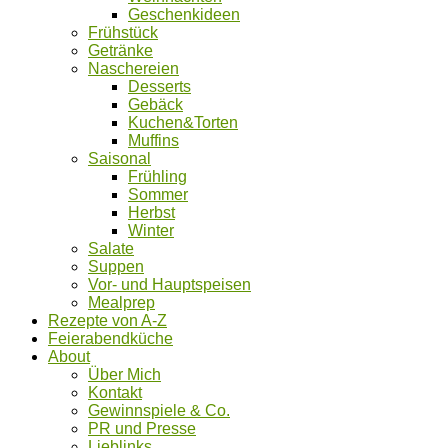
Geschenkideen
Frühstück
Getränke
Naschereien
Desserts
Gebäck
Kuchen&Torten
Muffins
Saisonal
Frühling
Sommer
Herbst
Winter
Salate
Suppen
Vor- und Hauptspeisen
Mealprep
Rezepte von A-Z
Feierabendküche
About
Über Mich
Kontakt
Gewinnspiele & Co.
PR und Presse
Lieblinks