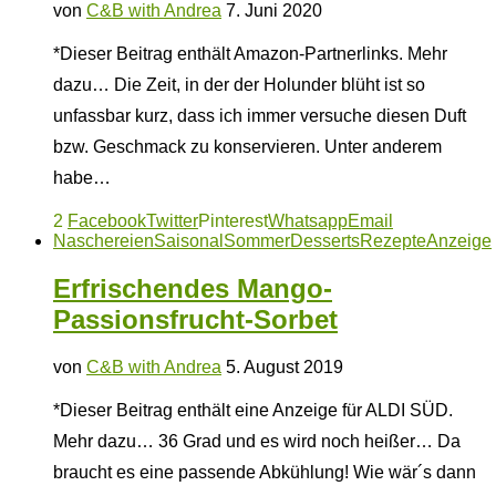
von
C&B with Andrea
7. Juni 2020
*Dieser Beitrag enthält Amazon-Partnerlinks. Mehr
dazu… Die Zeit, in der der Holunder blüht ist so
unfassbar kurz, dass ich immer versuche diesen Duft
bzw. Geschmack zu konservieren. Unter anderem
habe…
2
Facebook
Twitter
Pinterest
Whatsapp
Email
Naschereien
Saisonal
Sommer
Desserts
Rezepte
Anzeige
Erfrischendes Mango-
Passionsfrucht-Sorbet
von
C&B with Andrea
5. August 2019
*Dieser Beitrag enthält eine Anzeige für ALDI SÜD.
Mehr dazu… 36 Grad und es wird noch heißer… Da
braucht es eine passende Abkühlung! Wie wär´s dann