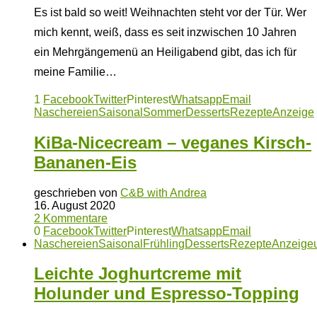
Es ist bald so weit! Weihnachten steht vor der Tür. Wer
mich kennt, weiß, dass es seit inzwischen 10 Jahren
ein Mehrgängemenü an Heiligabend gibt, das ich für
meine Familie…
1
Facebook
Twitter
Pinterest
Whatsapp
Email
Naschereien
Saisonal
Sommer
Desserts
Rezepte
Anzeige
KiBa-Nicecream – veganes Kirsch-
Bananen-Eis
geschrieben von
C&B with Andrea
16. August 2020
2 Kommentare
0
Facebook
Twitter
Pinterest
Whatsapp
Email
Naschereien
Saisonal
Frühling
Desserts
Rezepte
Anzeige
Leichte Joghurtcreme mit
Holunder und Espresso-Topping