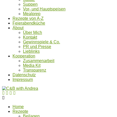
Suppen
Vor- und Hauptspeisen
Mealprep
Rezepte von A-Z
Feierabendküche
About
Über Mich
Kontakt
Gewinnspiele & Co.
PR und Presse
Lieblinks
Kooperation
Zusammenarbeit
Media Kit
Transparenz
Datenschutz
Impressum
Home
Rezepte
Beilagen