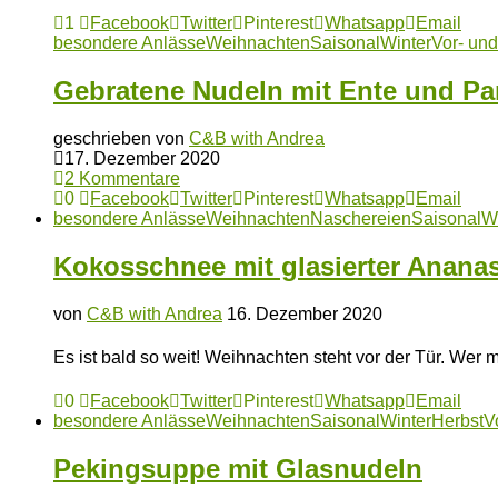
1
Facebook
Twitter
Pinterest
Whatsapp
Email
besondere Anlässe
Weihnachten
Saisonal
Winter
Vor- un
Gebratene Nudeln mit Ente und P
geschrieben von
C&B with Andrea
17. Dezember 2020
2 Kommentare
0
Facebook
Twitter
Pinterest
Whatsapp
Email
besondere Anlässe
Weihnachten
Naschereien
Saisonal
W
Kokosschnee mit glasierter Anana
von
C&B with Andrea
16. Dezember 2020
Es ist bald so weit! Weihnachten steht vor der Tür. Wer
0
Facebook
Twitter
Pinterest
Whatsapp
Email
besondere Anlässe
Weihnachten
Saisonal
Winter
Herbst
V
Pekingsuppe mit Glasnudeln