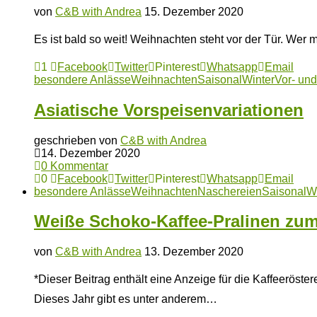
von
C&B with Andrea
15. Dezember 2020
Es ist bald so weit! Weihnachten steht vor der Tür. Wer
1
Facebook
Twitter
Pinterest
Whatsapp
Email
besondere Anlässe
Weihnachten
Saisonal
Winter
Vor- un
Asiatische Vorspeisenvariationen
geschrieben von
C&B with Andrea
14. Dezember 2020
0 Kommentar
0
Facebook
Twitter
Pinterest
Whatsapp
Email
besondere Anlässe
Weihnachten
Naschereien
Saisonal
W
Weiße Schoko-Kaffee-Pralinen zu
von
C&B with Andrea
13. Dezember 2020
*Dieser Beitrag enthält eine Anzeige für die Kaffeerö
Dieses Jahr gibt es unter anderem…