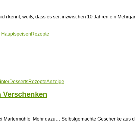
 mich kennt, weiß, dass es seit inzwischen 10 Jahren ein Mehr
d Hauptspeisen
Rezepte
inter
Desserts
Rezepte
Anzeige
m Verschenken
sterei Martermühle. Mehr dazu… Selbstgemachte Geschenke aus d