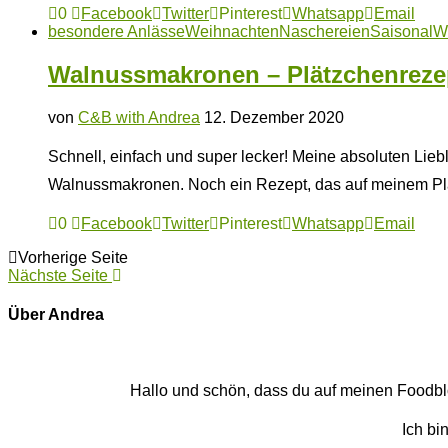
0
Facebook
Twitter
Pinterest
Whatsapp
Email
besondere Anlässe
Weihnachten
Naschereien
Saisonal
W
Walnussmakronen – Plätzchenreze
von
C&B with Andrea
12. Dezember 2020
Schnell, einfach und super lecker! Meine absoluten Lie
Walnussmakronen. Noch ein Rezept, das auf meinem Plä
0
Facebook
Twitter
Pinterest
Whatsapp
Email
Vorherige Seite
Nächste Seite
Über Andrea
Hallo und schön, dass du auf meinen Foodblog
Ich bi