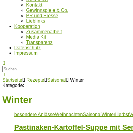
Kontakt
Gewinnspiele & Co.
PR und Presse
Lieblinks
Kooperation
Zusammenarbeit
Media Kit
Transparenz
Datenschutz
Impressum
Startseite
Rezepte
Saisonal
Winter
Kategorie:
Winter
besondere Anlässe
Weihnachten
Saisonal
Winter
Herbst
V
Pastinaken-Kartoffel-Suppe mit Se