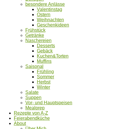
besondere Anlässe
Valentinstag
Ostern
Weihnachten
Geschenkideen
Frühstück
Getränke
Naschereien
Desserts
Gebäck
Kuchen&Torten
Muffins
Saisonal
Frühling
Sommer
Herbst
Winter
Salate
Suppen
Vor- und Hauptspeisen
Mealprep
Rezepte von A-Z
Feierabendküche
About
Über Mich