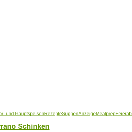
or- und Hauptspeisen
Rezepte
Suppen
Anzeige
Mealprep
Feiera
rrano Schinken