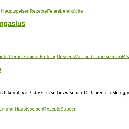
d Hauptspeisen
Rezepte
Feierabendküche
angasius
inter
Herbst
Sommer
Frühling
Desserts
Vor- und Hauptspeisen
Re
s
 mich kennt, weiß, dass es seit inzwischen 10 Jahren ein Mehr
or- und Hauptspeisen
Rezepte
Suppen