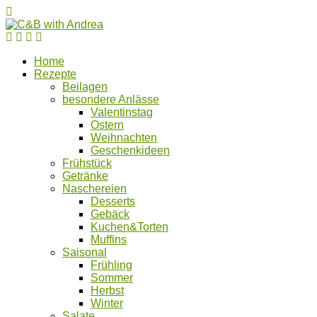
Home
Rezepte
Beilagen
besondere Anlässe
Valentinstag
Ostern
Weihnachten
Geschenkideen
Frühstück
Getränke
Naschereien
Desserts
Gebäck
Kuchen&Torten
Muffins
Saisonal
Frühling
Sommer
Herbst
Winter
Salate