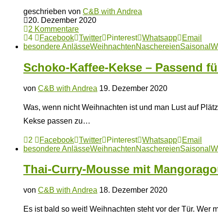
geschrieben von
C&B with Andrea
20. Dezember 2020
2 Kommentare
4
Facebook
Twitter
Pinterest
Whatsapp
Email
besondere Anlässe
Weihnachten
Naschereien
Saisonal
W
Schoko-Kaffee-Kekse – Passend für
von
C&B with Andrea
19. Dezember 2020
Was, wenn nicht Weihnachten ist und man Lust auf Plät
Kekse passen zu…
2
Facebook
Twitter
Pinterest
Whatsapp
Email
besondere Anlässe
Weihnachten
Naschereien
Saisonal
W
Thai-Curry-Mousse mit Mangorago
von
C&B with Andrea
18. Dezember 2020
Es ist bald so weit! Weihnachten steht vor der Tür. Wer