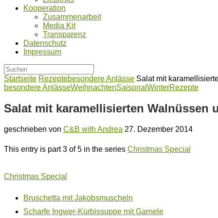
Kooperation
Zusammenarbeit
Media Kit
Transparenz
Datenschutz
Impressum
Startseite
Rezepte
besondere Anlässe
Salat mit karamellisie
besondere Anlässe
Weihnachten
Saisonal
Winter
Rezepte
Salat mit karamellisierten Walnüssen
geschrieben von
C&B with Andrea
27. Dezember 2014
This entry is part 3 of 5 in the series
Christmas Special
Christmas Special
Bruschetta mit Jakobsmuscheln
Scharfe Ingwer-Kürbissuppe mit Garnele