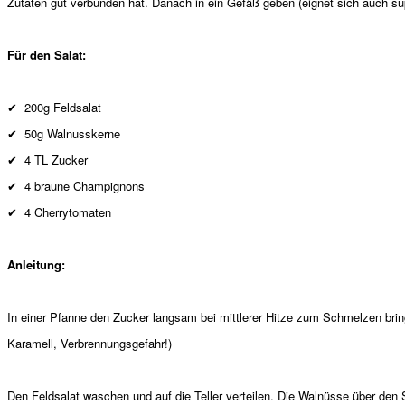
Zutaten gut verbunden hat. Danach in ein Gefäß geben (eignet sich auch sup
Für den Salat:
✔
200g Feldsalat
✔
50g Walnusskerne
✔
4 TL Zucker
✔
4 braune Champignons
✔
4 Cherrytomaten
Anleitung:
In einer Pfanne den Zucker langsam bei mittlerer Hitze zum Schmelzen bri
Karamell, Verbrennungsgefahr!)
Den Feldsalat waschen und auf die Teller verteilen. Die Walnüsse über de