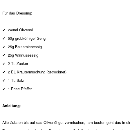
Für das Dressing:
✔
240ml Olivenöl
✔
50g grobkörniger Seng
✔
25g Balsamicoessig
✔
25g Walnussessig
✔
2 TL Zucker
✔
2 EL Kräutermischung (getrocknet)
✔
1 TL Salz
✔
1 Prise Pfeffer
Anleitung
:
Alle Zutaten bis auf das Olivenöl gut vermischen, am besten geht das in e