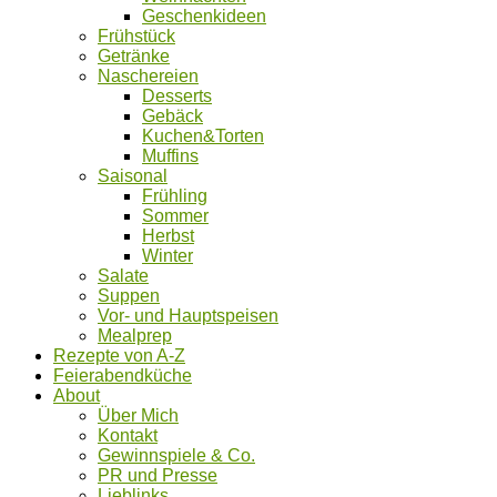
Geschenkideen
Frühstück
Getränke
Naschereien
Desserts
Gebäck
Kuchen&Torten
Muffins
Saisonal
Frühling
Sommer
Herbst
Winter
Salate
Suppen
Vor- und Hauptspeisen
Mealprep
Rezepte von A-Z
Feierabendküche
About
Über Mich
Kontakt
Gewinnspiele & Co.
PR und Presse
Lieblinks