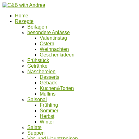
Home
Rezepte
Beilagen
besondere Anlässe
Valentinstag
Ostern
Weihnachten
Geschenkideen
Frühstück
Getränke
Naschereien
Desserts
Gebäck
Kuchen&Torten
Muffins
Saisonal
Frühling
Sommer
Herbst
Winter
Salate
Suppen
Vor- und Hauptspeisen