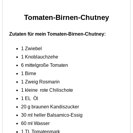
Tomaten-Birnen-Chutney
Zutaten für mein Tomaten-Birnen-Chutney:
1
Zwiebel
1
Knoblauchzehe
6
mittelgroße Tomaten
1
Birne
1
Zweig Rosmarin
1 kleine
rote Chilischote
1
EL
Öl
20
g braunen Kandiszucker
30
ml
heller Balsamico-Essig
60
ml
Wasser
1 TL
Tomatenmark