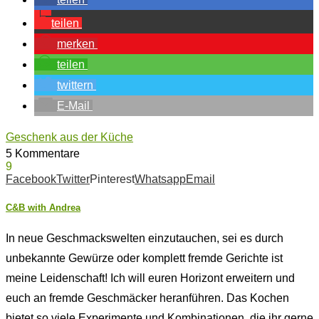
teilen
merken
teilen
twittern
E-Mail
Geschenk aus der Küche
5 Kommentare
9
Facebook
Twitter
Pinterest
Whatsapp
Email
C&B with Andrea
In neue Geschmackswelten einzutauchen, sei es durch
unbekannte Gewürze oder komplett fremde Gerichte ist
meine Leidenschaft! Ich will euren Horizont erweitern und
euch an fremde Geschmäcker heranführen. Das Kochen
bietet so viele Experimente und Kombinationen, die ihr gerne