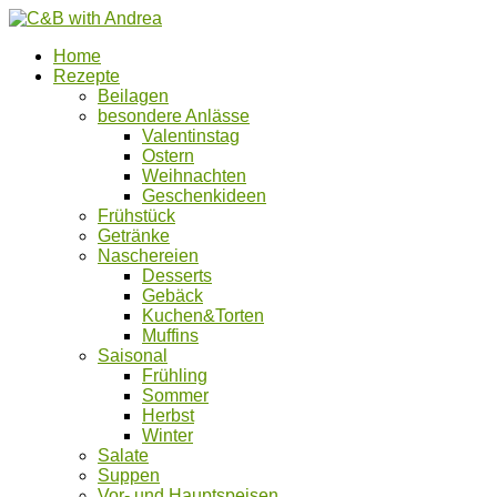
Home
Rezepte
Beilagen
besondere Anlässe
Valentinstag
Ostern
Weihnachten
Geschenkideen
Frühstück
Getränke
Naschereien
Desserts
Gebäck
Kuchen&Torten
Muffins
Saisonal
Frühling
Sommer
Herbst
Winter
Salate
Suppen
Vor- und Hauptspeisen