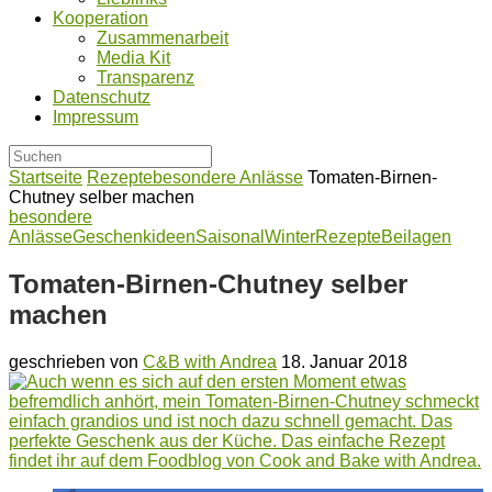
Kooperation
Zusammenarbeit
Media Kit
Transparenz
Datenschutz
Impressum
Startseite
Rezepte
besondere Anlässe
Tomaten-Birnen-
Chutney selber machen
besondere
Anlässe
Geschenkideen
Saisonal
Winter
Rezepte
Beilagen
Tomaten-Birnen-Chutney selber
machen
geschrieben von
C&B with Andrea
18. Januar 2018