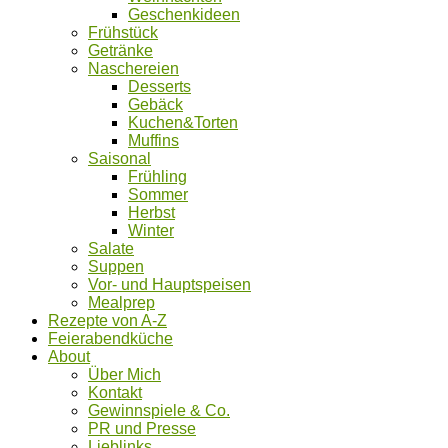
Geschenkideen
Frühstück
Getränke
Naschereien
Desserts
Gebäck
Kuchen&Torten
Muffins
Saisonal
Frühling
Sommer
Herbst
Winter
Salate
Suppen
Vor- und Hauptspeisen
Mealprep
Rezepte von A-Z
Feierabendküche
About
Über Mich
Kontakt
Gewinnspiele & Co.
PR und Presse
Lieblinks