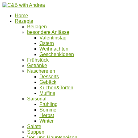
Home
Rezepte
Beilagen
besondere Anlässe
Valentinstag
Ostern
Weihnachten
Geschenkideen
Frühstück
Getränke
Naschereien
Desserts
Gebäck
Kuchen&Torten
Muffins
Saisonal
Frühling
Sommer
Herbst
Winter
Salate
Suppen
Vor- und Hauptspeisen