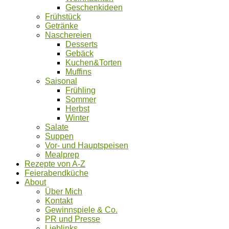
Geschenkideen
Frühstück
Getränke
Naschereien
Desserts
Gebäck
Kuchen&Torten
Muffins
Saisonal
Frühling
Sommer
Herbst
Winter
Salate
Suppen
Vor- und Hauptspeisen
Mealprep
Rezepte von A-Z
Feierabendküche
About
Über Mich
Kontakt
Gewinnspiele & Co.
PR und Presse
Lieblinks