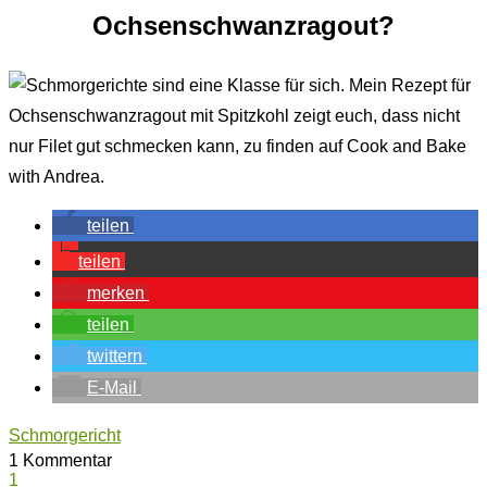
Ochsenschwanzragout?
teilen
teilen
merken
teilen
twittern
E-Mail
Schmorgericht
1 Kommentar
1