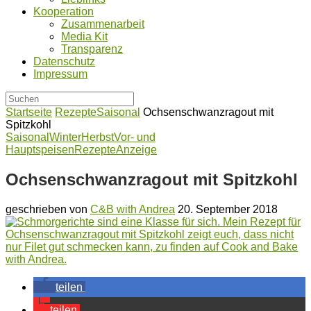
Kooperation
Zusammenarbeit
Media Kit
Transparenz
Datenschutz
Impressum
Startseite
Rezepte
Saisonal
Ochsenschwanzragout mit
Spitzkohl
Saisonal
Winter
Herbst
Vor- und
Hauptspeisen
Rezepte
Anzeige
Ochsenschwanzragout mit Spitzkohl
geschrieben von
C&B with Andrea
20. September 2018
teilen
teilen