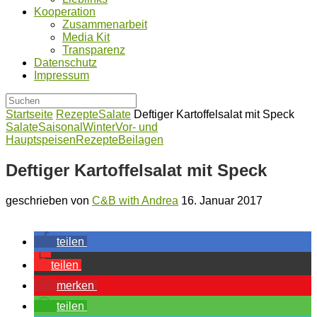
Kooperation
Zusammenarbeit
Media Kit
Transparenz
Datenschutz
Impressum
Startseite
Rezepte
Salate
Deftiger Kartoffelsalat mit Speck
Salate
Saisonal
Winter
Vor- und
Hauptspeisen
Rezepte
Beilagen
Deftiger Kartoffelsalat mit Speck
geschrieben von
C&B with Andrea
16. Januar 2017
teilen
teilen
merken
teilen