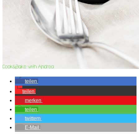
teilen
teilen
merken
teilen
twittern
E-Mail