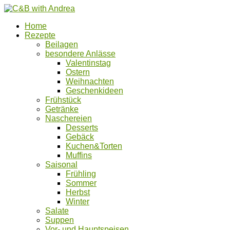
Home
Rezepte
Beilagen
besondere Anlässe
Valentinstag
Ostern
Weihnachten
Geschenkideen
Frühstück
Getränke
Naschereien
Desserts
Gebäck
Kuchen&Torten
Muffins
Saisonal
Frühling
Sommer
Herbst
Winter
Salate
Suppen
Vor- und Hauptspeisen