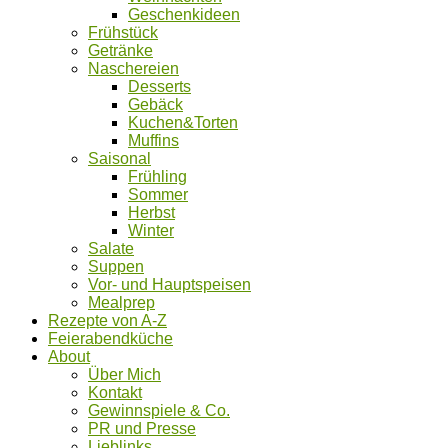
Geschenkideen
Frühstück
Getränke
Naschereien
Desserts
Gebäck
Kuchen&Torten
Muffins
Saisonal
Frühling
Sommer
Herbst
Winter
Salate
Suppen
Vor- und Hauptspeisen
Mealprep
Rezepte von A-Z
Feierabendküche
About
Über Mich
Kontakt
Gewinnspiele & Co.
PR und Presse
Lieblinks