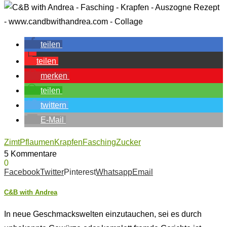
teilen
teilen
merken
teilen
twittern
E-Mail
Zimt
Pflaumen
Krapfen
Fasching
Zucker
5 Kommentare
0
Facebook
Twitter
Pinterest
Whatsapp
Email
C&B with Andrea
In neue Geschmackswelten einzutauchen, sei es durch