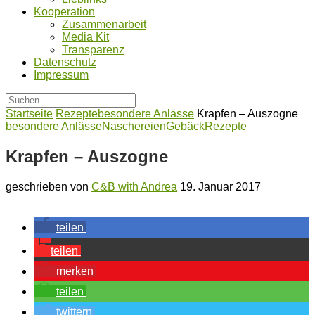
Kooperation
Zusammenarbeit
Media Kit
Transparenz
Datenschutz
Impressum
Startseite
Rezepte
besondere Anlässe
Krapfen – Auszogne
besondere Anlässe
Naschereien
Gebäck
Rezepte
Krapfen – Auszogne
geschrieben von
C&B with Andrea
19. Januar 2017
teilen
teilen
merken
teilen
twittern