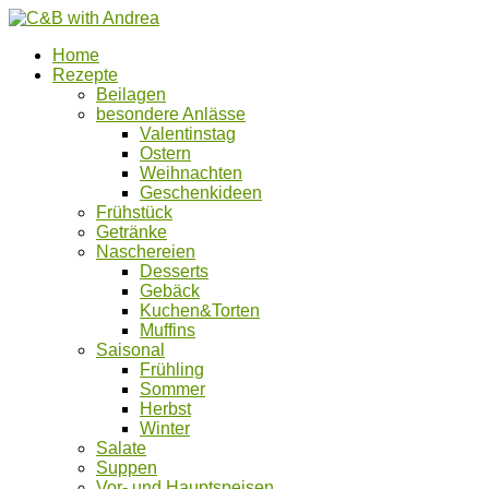
Home
Rezepte
Beilagen
besondere Anlässe
Valentinstag
Ostern
Weihnachten
Geschenkideen
Frühstück
Getränke
Naschereien
Desserts
Gebäck
Kuchen&Torten
Muffins
Saisonal
Frühling
Sommer
Herbst
Winter
Salate
Suppen
Vor- und Hauptspeisen