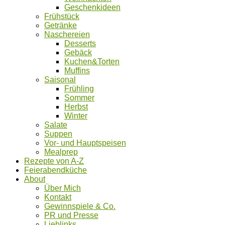
Geschenkideen
Frühstück
Getränke
Naschereien
Desserts
Gebäck
Kuchen&Torten
Muffins
Saisonal
Frühling
Sommer
Herbst
Winter
Salate
Suppen
Vor- und Hauptspeisen
Mealprep
Rezepte von A-Z
Feierabendküche
About
Über Mich
Kontakt
Gewinnspiele & Co.
PR und Presse
Lieblinks