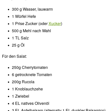
300 g Wasser, lauwarm
1 Würfel Hefe
1 Prise Zucker (oder
Xucker
)
500 g Mehl nach Wahl
1 TL Salz
25 g Öl
Für den Salat:
250g Cherrytomaten
6
getrocknete Tomaten
2
0
0g Rucola
1 Knoblauchzehe
1 Zwiebel
4 EL natives Olivenöl
2
EL
Apfelb
alsam (alternativ 1 EL dunkler Balsamico
)