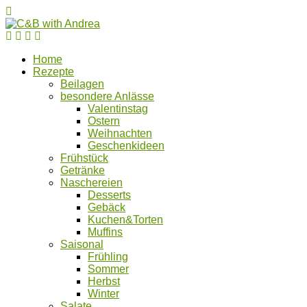
Home
Rezepte
Beilagen
besondere Anlässe
Valentinstag
Ostern
Weihnachten
Geschenkideen
Frühstück
Getränke
Naschereien
Desserts
Gebäck
Kuchen&Torten
Muffins
Saisonal
Frühling
Sommer
Herbst
Winter
Salate