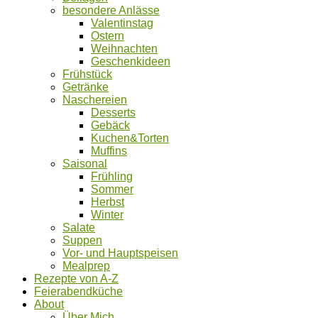
besondere Anlässe
Valentinstag
Ostern
Weihnachten
Geschenkideen
Frühstück
Getränke
Naschereien
Desserts
Gebäck
Kuchen&Torten
Muffins
Saisonal
Frühling
Sommer
Herbst
Winter
Salate
Suppen
Vor- und Hauptspeisen
Mealprep
Rezepte von A-Z
Feierabendküche
About
Über Mich