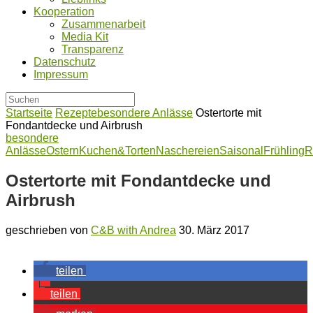
Kooperation
Zusammenarbeit
Media Kit
Transparenz
Datenschutz
Impressum
Startseite
Rezepte
besondere Anlässe
Ostertorte mit
Fondantdecke und Airbrush
besondere
Anlässe
Ostern
Kuchen&Torten
Naschereien
Saisonal
Frühling
R
Ostertorte mit Fondantdecke und
Airbrush
geschrieben von
C&B with Andrea
30. März 2017
teilen
teilen