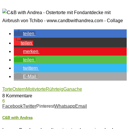
teilen
teilen
merken
teilen
twittern
E-Mail
Torte
Ostern
Motivtorte
Rührteig
Ganache
8 Kommentare
6
Facebook
Twitter
Pinterest
Whatsapp
Email
C&B with Andrea