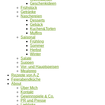
Geschenkideen
Frühstück
Getränke
Naschereien
Desserts
Gebäck
Kuchen&Torten
Muffins
Saisonal
Frühling
Sommer
Herbst
Winter
Salate
Suppen
Vor- und Hauptspeisen
Mealprep
Rezepte von A-Z
Feierabendküche
About
Über Mich
Kontakt
Gewinnspiele & Co.
PR und Presse
Lieblinks