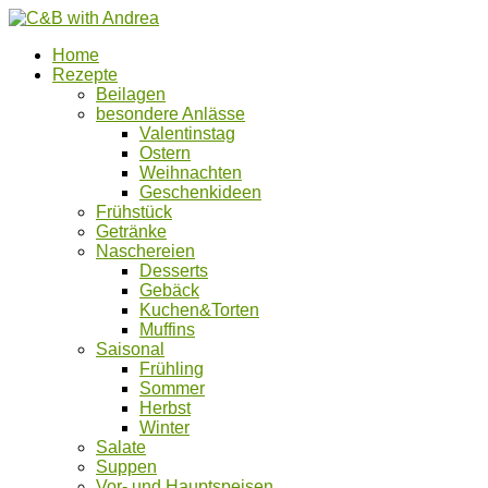
Home
Rezepte
Beilagen
besondere Anlässe
Valentinstag
Ostern
Weihnachten
Geschenkideen
Frühstück
Getränke
Naschereien
Desserts
Gebäck
Kuchen&Torten
Muffins
Saisonal
Frühling
Sommer
Herbst
Winter
Salate
Suppen
Vor- und Hauptspeisen