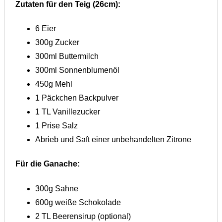
Zutaten für den Teig (26cm):
6 Eier
300g Zucker
300ml Buttermilch
300ml Sonnenblumenöl
450g Mehl
1 Päckchen Backpulver
1 TL Vanillezucker
1 Prise Salz
Abrieb und Saft einer unbehandelten Zitrone
Für die Ganache:
300g Sahne
600g weiße Schokolade
2 TL Beerensirup (optional)