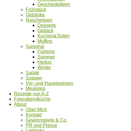
Geschenkideen
Frühstück
Getränke
Naschereien
Desserts
Gebäck
Kuchen&Torten
Muffins
Saisonal
Frühling
Sommer
Herbst
Winter
Salate
Suppen
Vor- und Hauptspeisen
Mealprep
Rezepte von A-Z
Feierabendküche
About
Über Mich
Kontakt
Gewinnspiele & Co.
PR und Presse
Lieblinks