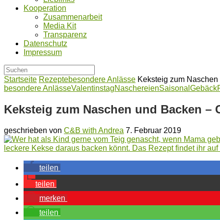
Kooperation
Zusammenarbeit
Media Kit
Transparenz
Datenschutz
Impressum
Startseite
Rezepte
besondere Anlässe
Keksteig zum Naschen
besondere Anlässe
Valentinstag
Naschereien
Saisonal
Gebäck
Keksteig zum Naschen und Backen – 
geschrieben von
C&B with Andrea
7. Februar 2019
teilen
teilen
merken
teilen