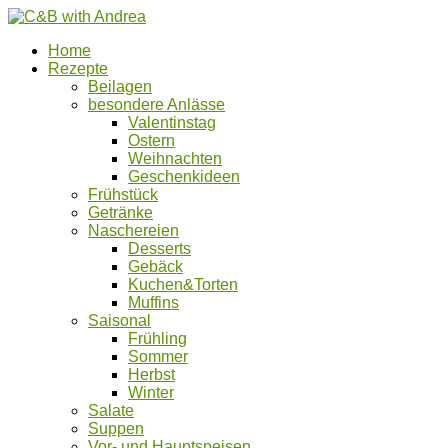
Home
Rezepte
Beilagen
besondere Anlässe
Valentinstag
Ostern
Weihnachten
Geschenkideen
Frühstück
Getränke
Naschereien
Desserts
Gebäck
Kuchen&Torten
Muffins
Saisonal
Frühling
Sommer
Herbst
Winter
Salate
Suppen
Vor- und Hauptspeisen