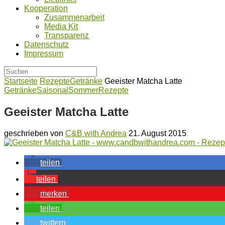
Kooperation
Zusammenarbeit
Media Kit
Transparenz
Datenschutz
Impressum
Startseite
Rezepte
Getränke
Geeister Matcha Latte
Getränke
Saisonal
Sommer
Rezepte
Geeister Matcha Latte
geschrieben von
C&B with Andrea
21. August 2015
teilen
teilen
merken
teilen
twittern