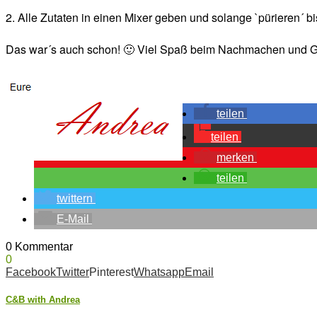
2. Alle Zutaten in einen Mixer geben und solange `pürieren´ bis
Das war´s auch schon! 🙂 Viel Spaß beim Nachmachen und Gu
teilen
teilen
merken
teilen
twittern
E-Mail
0 Kommentar
0
Facebook
Twitter
Pinterest
Whatsapp
Email
C&B with Andrea