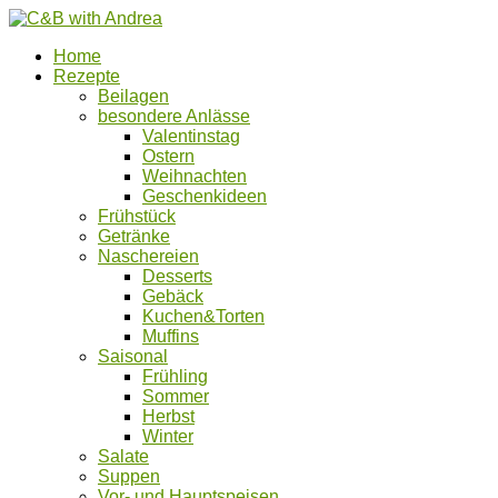
Home
Rezepte
Beilagen
besondere Anlässe
Valentinstag
Ostern
Weihnachten
Geschenkideen
Frühstück
Getränke
Naschereien
Desserts
Gebäck
Kuchen&Torten
Muffins
Saisonal
Frühling
Sommer
Herbst
Winter
Salate
Suppen
Vor- und Hauptspeisen