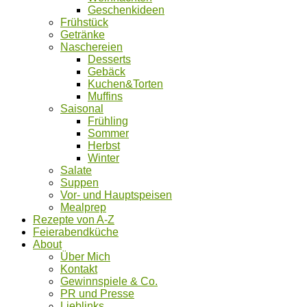
Geschenkideen
Frühstück
Getränke
Naschereien
Desserts
Gebäck
Kuchen&Torten
Muffins
Saisonal
Frühling
Sommer
Herbst
Winter
Salate
Suppen
Vor- und Hauptspeisen
Mealprep
Rezepte von A-Z
Feierabendküche
About
Über Mich
Kontakt
Gewinnspiele & Co.
PR und Presse
Lieblinks