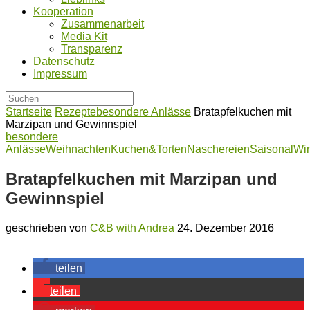
Kooperation
Zusammenarbeit
Media Kit
Transparenz
Datenschutz
Impressum
Startseite
Rezepte
besondere Anlässe
Bratapfelkuchen mit
Marzipan und Gewinnspiel
besondere
Anlässe
Weihnachten
Kuchen&Torten
Naschereien
Saisonal
Win
Bratapfelkuchen mit Marzipan und
Gewinnspiel
geschrieben von
C&B with Andrea
24. Dezember 2016
teilen
teilen