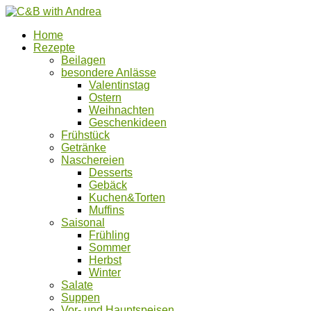
Home
Rezepte
Beilagen
besondere Anlässe
Valentinstag
Ostern
Weihnachten
Geschenkideen
Frühstück
Getränke
Naschereien
Desserts
Gebäck
Kuchen&Torten
Muffins
Saisonal
Frühling
Sommer
Herbst
Winter
Salate
Suppen
Vor- und Hauptspeisen