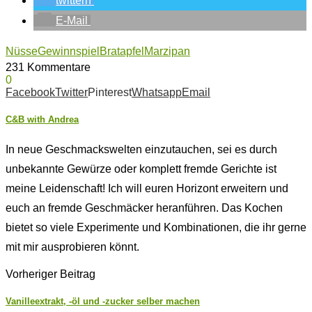
twittern
E-Mail
Nüsse
Gewinnspiel
Bratapfel
Marzipan
231 Kommentare
0
Facebook
Twitter
Pinterest
Whatsapp
Email
C&B with Andrea
In neue Geschmackswelten einzutauchen, sei es durch
unbekannte Gewürze oder komplett fremde Gerichte ist
meine Leidenschaft! Ich will euren Horizont erweitern und
euch an fremde Geschmäcker heranführen. Das Kochen
bietet so viele Experimente und Kombinationen, die ihr gerne
mit mir ausprobieren könnt.
Vorheriger Beitrag
Vanilleextrakt, -öl und -zucker selber machen