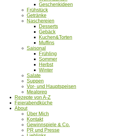
Geschenkideen
Frühstück
Getränke
Naschereien
Desserts
Gebäck
Kuchen&Torten
Muffins
Saisonal
Frühling
Sommer
Herbst
Winter
Salate
Suppen
Vor- und Hauptspeisen
Mealprep
Rezepte von A-Z
Feierabendküche
About
Über Mich
Kontakt
Gewinnspiele & Co.
PR und Presse
Lieblinks