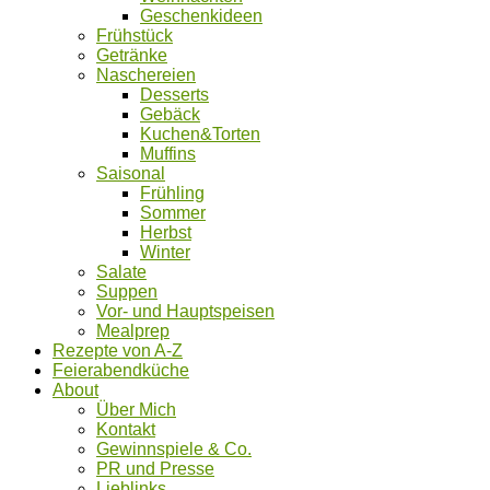
Geschenkideen
Frühstück
Getränke
Naschereien
Desserts
Gebäck
Kuchen&Torten
Muffins
Saisonal
Frühling
Sommer
Herbst
Winter
Salate
Suppen
Vor- und Hauptspeisen
Mealprep
Rezepte von A-Z
Feierabendküche
About
Über Mich
Kontakt
Gewinnspiele & Co.
PR und Presse
Lieblinks