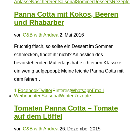
Anlässe
Naschereien
Saisonal
Sommer
Desserts
Rezepte
Panna Cotta mit Kokos, Beeren
und Rhabarber
von
C&B with Andrea
2. Mai 2016
Fruchtig frisch, so sollte ein Dessert im Sommer
schmecken, findet ihr nicht? Anlässlich des
bevorstehenden Muttertags habe ich einen Klassiker
ein wenig aufgepeppt: Meine leichte Panna Cotta mit
dem feinen…
1
Facebook
Twitter
Pinterest
Whatsapp
Email
Weihnachten
Saisonal
Winter
Rezepte
Tomaten Panna Cotta – Tomate
auf dem Löffel
von
C&B with Andrea
26. Dezember 2015