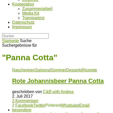
Kooperation
Zusammenarbeit
Media Kit
Transparenz
Datenschutz
Impressum
Startseite
Suche
Suchergebnisse für
"Panna Cotta"
Naschereien
Saisonal
Sommer
Desserts
Rezepte
Rote Johannisbeer Panna Cotta
geschrieben von
C&B with Andrea
2. Juli 2017
3 Kommentare
2
Facebook
Twitter
Pinterest
Whatsapp
Email
besondere