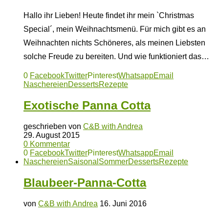
Hallo ihr Lieben! Heute findet ihr mein `Christmas
Special´, mein Weihnachtsmenü. Für mich gibt es an
Weihnachten nichts Schöneres, als meinen Liebsten
solche Freude zu bereiten. Und wie funktioniert das…
0
Facebook
Twitter
Pinterest
Whatsapp
Email
Naschereien
Desserts
Rezepte
Exotische Panna Cotta
geschrieben von
C&B with Andrea
29. August 2015
0 Kommentar
0
Facebook
Twitter
Pinterest
Whatsapp
Email
Naschereien
Saisonal
Sommer
Desserts
Rezepte
Blaubeer-Panna-Cotta
von
C&B with Andrea
16. Juni 2016