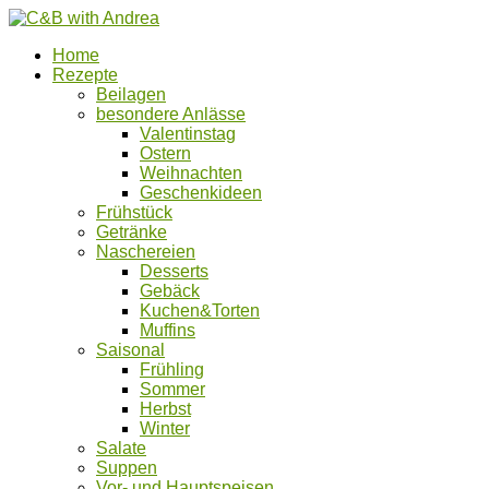
Home
Rezepte
Beilagen
besondere Anlässe
Valentinstag
Ostern
Weihnachten
Geschenkideen
Frühstück
Getränke
Naschereien
Desserts
Gebäck
Kuchen&Torten
Muffins
Saisonal
Frühling
Sommer
Herbst
Winter
Salate
Suppen
Vor- und Hauptspeisen