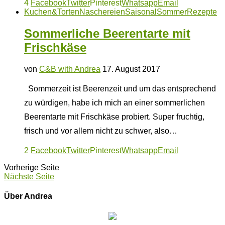
4
Facebook
Twitter
Pinterest
Whatsapp
Email
Kuchen&Torten
Naschereien
Saisonal
Sommer
Rezepte
Sommerliche Beerentarte mit
Frischkäse
von
C&B with Andrea
17. August 2017
Sommerzeit ist Beerenzeit und um das entsprechend
zu würdigen, habe ich mich an einer sommerlichen
Beerentarte mit Frischkäse probiert. Super fruchtig,
frisch und vor allem nicht zu schwer, also…
2
Facebook
Twitter
Pinterest
Whatsapp
Email
Vorherige Seite
Nächste Seite
Über Andrea