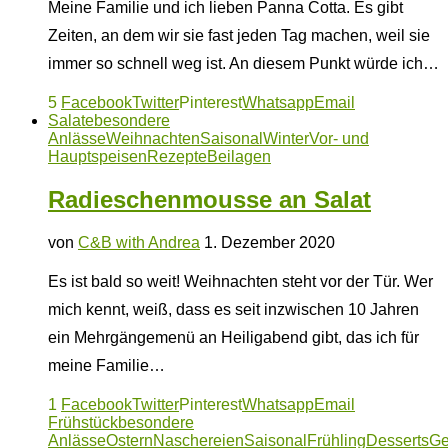
Meine Familie und ich lieben Panna Cotta. Es gibt
Zeiten, an dem wir sie fast jeden Tag machen, weil sie
immer so schnell weg ist. An diesem Punkt würde ich…
5
Facebook
Twitter
Pinterest
Whatsapp
Email
Salate
besondere
Anlässe
Weihnachten
Saisonal
Winter
Vor- und
Hauptspeisen
Rezepte
Beilagen
Radieschenmousse an Salat
von
C&B with Andrea
1. Dezember 2020
Es ist bald so weit! Weihnachten steht vor der Tür. Wer
mich kennt, weiß, dass es seit inzwischen 10 Jahren
ein Mehrgängemenü an Heiligabend gibt, das ich für
meine Familie…
1
Facebook
Twitter
Pinterest
Whatsapp
Email
Frühstück
besondere
Anlässe
Ostern
Naschereien
Saisonal
Frühling
Desserts
Ge