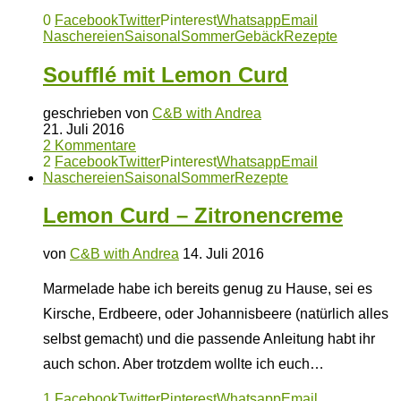
0
Facebook
Twitter
Pinterest
Whatsapp
Email
Naschereien
Saisonal
Sommer
Gebäck
Rezepte
Soufflé mit Lemon Curd
geschrieben von
C&B with Andrea
21. Juli 2016
2 Kommentare
2
Facebook
Twitter
Pinterest
Whatsapp
Email
Naschereien
Saisonal
Sommer
Rezepte
Lemon Curd – Zitronencreme
von
C&B with Andrea
14. Juli 2016
Marmelade habe ich bereits genug zu Hause, sei es
Kirsche, Erdbeere, oder Johannisbeere (natürlich alles
selbst gemacht) und die passende Anleitung habt ihr
auch schon. Aber trotzdem wollte ich euch…
1
Facebook
Twitter
Pinterest
Whatsapp
Email