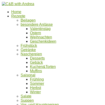
Home
Rezepte
Beilagen
besondere Anlässe
Valentinstag
Ostern
Weihnachten
Geschenkideen
Frühstück
Getränke
Naschereien
Desserts
Gebäck
Kuchen&Torten
Muffins
Saisonal
Frühling
Sommer
Herbst
Winter
Salate
Suppen
Vor- und Hauptspeisen