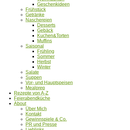
Geschenkideen
Frühstück
Getränke
Naschereien
Desserts
Gebäck
Kuchen&Torten
Muffins
Saisonal
Frühling
Sommer
Herbst
Winter
Salate
Suppen
Vor- und Hauptspeisen
Mealprep
Rezepte von A-Z
Feierabendküche
About
Über Mich
Kontakt
Gewinnspiele & Co.
PR und Presse
Lieblinks