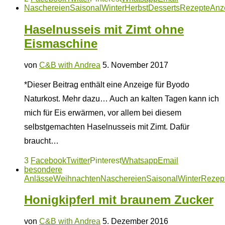
Naschereien
Saisonal
Winter
Herbst
Desserts
Rezepte
Anz
Haselnusseis mit Zimt ohne
Eismaschine
von
C&B with Andrea
5. November 2017
*Dieser Beitrag enthält eine Anzeige für Byodo
Naturkost. Mehr dazu… Auch an kalten Tagen kann ich
mich für Eis erwärmen, vor allem bei diesem
selbstgemachten Haselnusseis mit Zimt. Dafür
braucht…
3
Facebook
Twitter
Pinterest
Whatsapp
Email
besondere
Anlässe
Weihnachten
Naschereien
Saisonal
Winter
Rezep
Honigkipferl mit braunem Zucker
von
C&B with Andrea
5. Dezember 2016