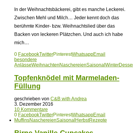
In der Weihnachtsbäckerei, gibt es manche Leckerei.
Zwischen Mehl und Milch… Jeder kennt doch das
berühmte Kinder- bzw. Weihnachtslied über das
Backen von leckeren Plätzchen. Und auch ich habe
mich…
0
Facebook
Twitter
Pinterest
Whatsapp
Email
besondere
Anlässe
Weihnachten
Naschereien
Saisonal
Winter
Desser
Topfenknödel mit Marmeladen-
Füllung
geschrieben von
C&B with Andrea
3. Dezember 2016
10 Kommentare
0
Facebook
Twitter
Pinterest
Whatsapp
Email
Muffins
Naschereien
Saisonal
Herbst
Rezepte
Birne-Vanille-Cupcakes