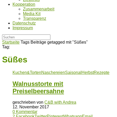
Kooperation
Zusammenarbeit
Media Kit
Transparenz
Datenschutz
Impressum
Startseite
Tags
Beiträge getagged mit "Süßes"
Tag:
Süßes
Kuchen&Torten
Naschereien
Saisonal
Herbst
Rezepte
Walnusstorte mit
Preiselbeersahne
geschrieben von
C&B with Andrea
12. November 2017
0 Kommentar
2
Facebook
Twitter
Pinterest
Whatsapp
Email