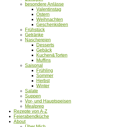
besondere Anlässe
Valentinstag
Ostern
Weihnachten
Geschenkideen
Frühstück
Getränke
Naschereien
Desserts
Gebäck
Kuchen&Torten
Muffins
Saisonal
Frühling
Sommer
Herbst
Winter
Salate
Suppen
Vor- und Hauptspeisen
Mealprep
Rezepte von A-Z
Feierabendküche
About
Über Mich