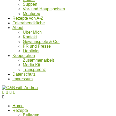
Suppen
Vor- und Hauptspeisen
Mealprep
Rezepte von A-Z
Feierabendküche
About
Über Mich
Kontakt
Gewinnspiele & Co.
PR und Presse
Lieblinks
Kooperation
Zusammenarbeit
Media Kit
Transparenz
Datenschutz
Impressum
Home
Rezepte
Beilagen