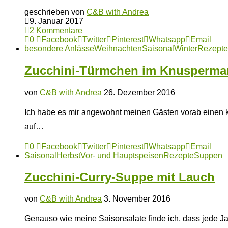
geschrieben von
C&B with Andrea
9. Januar 2017
2 Kommentare
0
Facebook
Twitter
Pinterest
Whatsapp
Email
besondere Anlässe
Weihnachten
Saisonal
Winter
Rezepte
Zucchini-Türmchen im Knusperma
von
C&B with Andrea
26. Dezember 2016
Ich habe es mir angewohnt meinen Gästen vorab einen 
auf…
0
Facebook
Twitter
Pinterest
Whatsapp
Email
Saisonal
Herbst
Vor- und Hauptspeisen
Rezepte
Suppen
Zucchini-Curry-Suppe mit Lauch
von
C&B with Andrea
3. November 2016
Genauso wie meine Saisonsalate finde ich, dass jede Ja