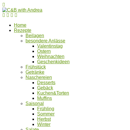
Home
Rezepte
Beilagen
besondere Anlässe
Valentinstag
Ostern
Weihnachten
Geschenkideen
Frühstück
Getränke
Naschereien
Desserts
Gebäck
Kuchen&Torten
Muffins
Saisonal
Frühling
Sommer
Herbst
Winter
Salate