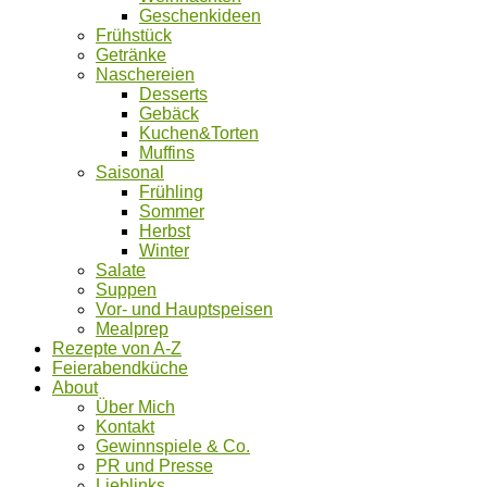
Geschenkideen
Frühstück
Getränke
Naschereien
Desserts
Gebäck
Kuchen&Torten
Muffins
Saisonal
Frühling
Sommer
Herbst
Winter
Salate
Suppen
Vor- und Hauptspeisen
Mealprep
Rezepte von A-Z
Feierabendküche
About
Über Mich
Kontakt
Gewinnspiele & Co.
PR und Presse
Lieblinks