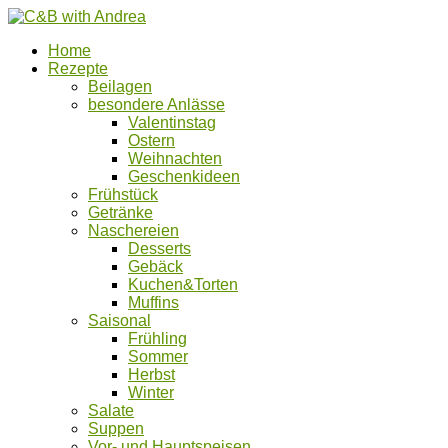
Home
Rezepte
Beilagen
besondere Anlässe
Valentinstag
Ostern
Weihnachten
Geschenkideen
Frühstück
Getränke
Naschereien
Desserts
Gebäck
Kuchen&Torten
Muffins
Saisonal
Frühling
Sommer
Herbst
Winter
Salate
Suppen
Vor- und Hauptspeisen