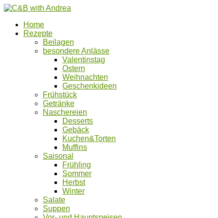
Home
Rezepte
Beilagen
besondere Anlässe
Valentinstag
Ostern
Weihnachten
Geschenkideen
Frühstück
Getränke
Naschereien
Desserts
Gebäck
Kuchen&Torten
Muffins
Saisonal
Frühling
Sommer
Herbst
Winter
Salate
Suppen
Vor- und Hauptspeisen