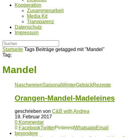
Kooperation
Zusammenarbeit
Media Kit
Transparenz
Datenschutz
Impressum
Startseite
Tags
Beiträge getagged mit "Mandel"
Tag:
Mandel
Naschereien
Saisonal
Winter
Gebäck
Rezepte
Orangen-Mandel-Madeleines
geschrieben von
C&B with Andrea
19. Februar 2017
0 Kommentar
0
Facebook
Twitter
Pinterest
Whatsapp
Email
besondere