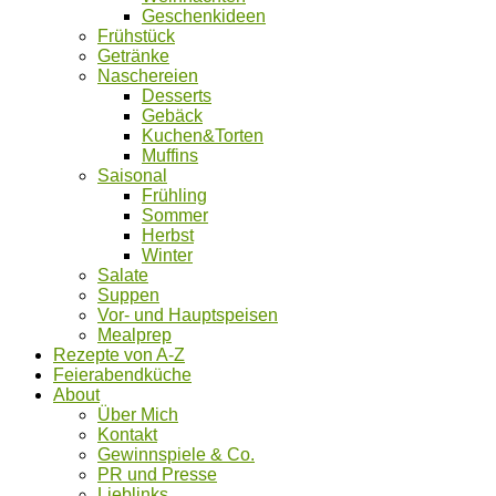
Geschenkideen
Frühstück
Getränke
Naschereien
Desserts
Gebäck
Kuchen&Torten
Muffins
Saisonal
Frühling
Sommer
Herbst
Winter
Salate
Suppen
Vor- und Hauptspeisen
Mealprep
Rezepte von A-Z
Feierabendküche
About
Über Mich
Kontakt
Gewinnspiele & Co.
PR und Presse
Lieblinks