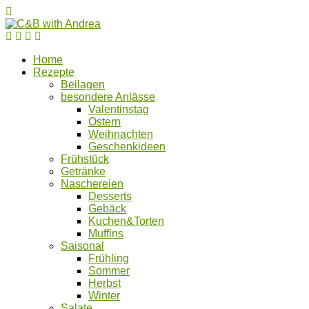
Home
Rezepte
Beilagen
besondere Anlässe
Valentinstag
Ostern
Weihnachten
Geschenkideen
Frühstück
Getränke
Naschereien
Desserts
Gebäck
Kuchen&Torten
Muffins
Saisonal
Frühling
Sommer
Herbst
Winter
Salate