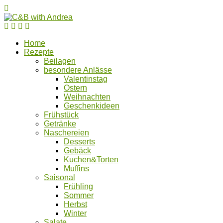
Home
Rezepte
Beilagen
besondere Anlässe
Valentinstag
Ostern
Weihnachten
Geschenkideen
Frühstück
Getränke
Naschereien
Desserts
Gebäck
Kuchen&Torten
Muffins
Saisonal
Frühling
Sommer
Herbst
Winter
Salate