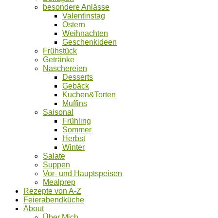
besondere Anlässe
Valentinstag
Ostern
Weihnachten
Geschenkideen
Frühstück
Getränke
Naschereien
Desserts
Gebäck
Kuchen&Torten
Muffins
Saisonal
Frühling
Sommer
Herbst
Winter
Salate
Suppen
Vor- und Hauptspeisen
Mealprep
Rezepte von A-Z
Feierabendküche
About
Über Mich