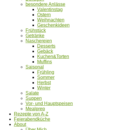
besondere Anlässe
Valentinstag
Ostern
Weihnachten
Geschenkideen
Frühstück
Getränke
Naschereien
Desserts
Gebäck
Kuchen&Torten
Muffins
Saisonal
Frühling
Sommer
Herbst
Winter
Salate
Suppen
Vor- und Hauptspeisen
Mealprep
Rezepte von A-Z
Feierabendküche
About
Über Mich