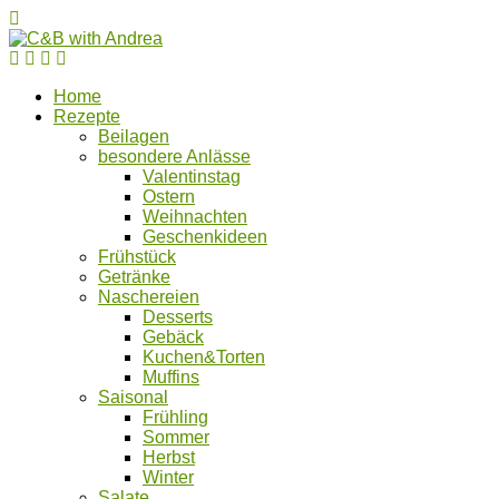
Home
Rezepte
Beilagen
besondere Anlässe
Valentinstag
Ostern
Weihnachten
Geschenkideen
Frühstück
Getränke
Naschereien
Desserts
Gebäck
Kuchen&Torten
Muffins
Saisonal
Frühling
Sommer
Herbst
Winter
Salate