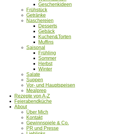
Geschenkideen
Frühstück
Getränke
Naschereien
Desserts
Gebäck
Kuchen&Torten
Muffins
Saisonal
Frühling
Sommer
Herbst
Winter
Salate
Suppen
Vor- und Hauptspeisen
Mealprep
Rezepte von A-Z
Feierabendküche
About
Über Mich
Kontakt
Gewinnspiele & Co.
PR und Presse
Lieblinks