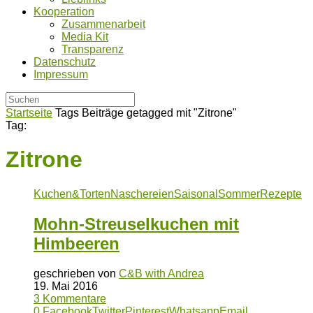
Kooperation
Zusammenarbeit
Media Kit
Transparenz
Datenschutz
Impressum
Startseite
Tags
Beiträge getagged mit "Zitrone"
Tag:
Zitrone
Kuchen&Torten
Naschereien
Saisonal
Sommer
Rezepte
Mohn-Streuselkuchen mit
Himbeeren
geschrieben von
C&B with Andrea
19. Mai 2016
3 Kommentare
0
Facebook
Twitter
Pinterest
Whatsapp
Email