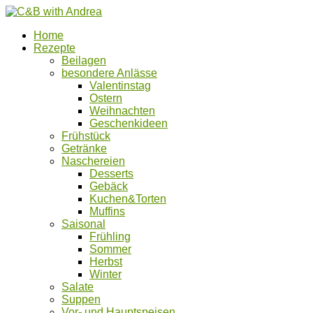
Home
Rezepte
Beilagen
besondere Anlässe
Valentinstag
Ostern
Weihnachten
Geschenkideen
Frühstück
Getränke
Naschereien
Desserts
Gebäck
Kuchen&Torten
Muffins
Saisonal
Frühling
Sommer
Herbst
Winter
Salate
Suppen
Vor- und Hauptspeisen