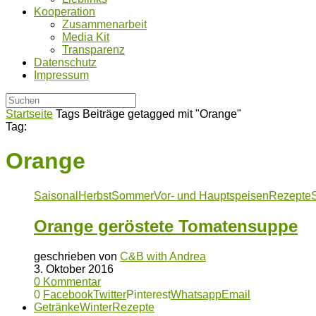
Kooperation
Zusammenarbeit
Media Kit
Transparenz
Datenschutz
Impressum
Startseite
Tags
Beiträge getagged mit "Orange"
Tag:
Orange
Saisonal
Herbst
Sommer
Vor- und Hauptspeisen
Rezepte
Orange geröstete Tomatensuppe
geschrieben von
C&B with Andrea
3. Oktober 2016
0 Kommentar
0
Facebook
Twitter
Pinterest
Whatsapp
Email
Getränke
Winter
Rezepte