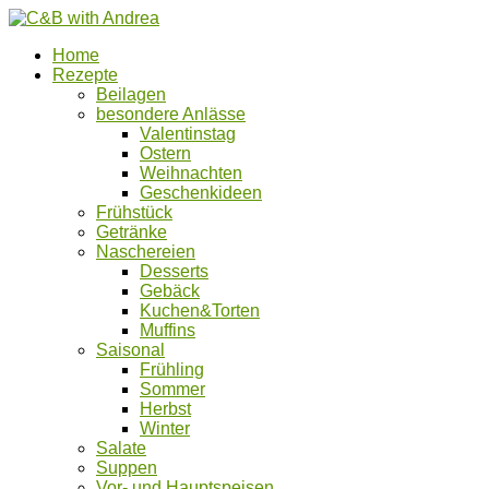
Home
Rezepte
Beilagen
besondere Anlässe
Valentinstag
Ostern
Weihnachten
Geschenkideen
Frühstück
Getränke
Naschereien
Desserts
Gebäck
Kuchen&Torten
Muffins
Saisonal
Frühling
Sommer
Herbst
Winter
Salate
Suppen
Vor- und Hauptspeisen