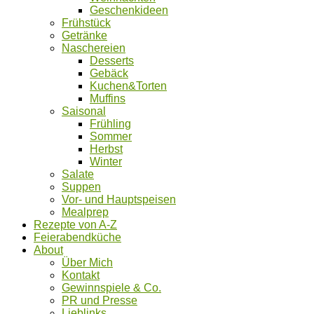
Geschenkideen
Frühstück
Getränke
Naschereien
Desserts
Gebäck
Kuchen&Torten
Muffins
Saisonal
Frühling
Sommer
Herbst
Winter
Salate
Suppen
Vor- und Hauptspeisen
Mealprep
Rezepte von A-Z
Feierabendküche
About
Über Mich
Kontakt
Gewinnspiele & Co.
PR und Presse
Lieblinks