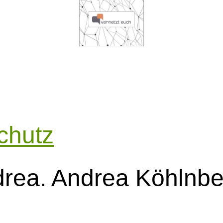
chutz
ea. Andrea Köhlnber