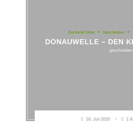
Kuchen&Torten
Naschereien
DONAUWELLE – DEN K
geschriebe
26. Juli 2020
1 