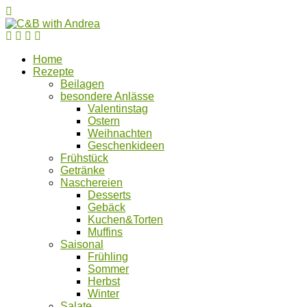
Home
Rezepte
Beilagen
besondere Anlässe
Valentinstag
Ostern
Weihnachten
Geschenkideen
Frühstück
Getränke
Naschereien
Desserts
Gebäck
Kuchen&Torten
Muffins
Saisonal
Frühling
Sommer
Herbst
Winter
Salate