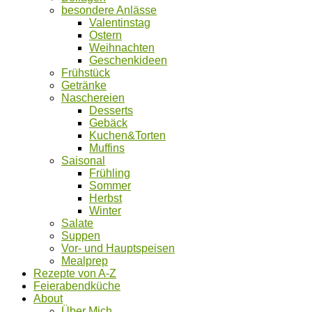
besondere Anlässe
Valentinstag
Ostern
Weihnachten
Geschenkideen
Frühstück
Getränke
Naschereien
Desserts
Gebäck
Kuchen&Torten
Muffins
Saisonal
Frühling
Sommer
Herbst
Winter
Salate
Suppen
Vor- und Hauptspeisen
Mealprep
Rezepte von A-Z
Feierabendküche
About
Über Mich