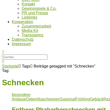
Kontakt
Gewinnspiele & Co.
PR und Presse
Lieblinks
Kooperation
Zusammenarbeit
Media Kit
Transparenz
Datenschutz
Impressum
Startseite
Tags
Beiträge getagged mit "Schnecken"
Tag:
Schnecken
besondere
Anlässe
Ostern
Naschereien
Saisonal
Frühling
Gebäck
Rez
Erdbeer-Rhabarberschnecken mit